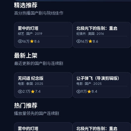
精选推荐
高分热播国产剧与院线佳作
00:50:32
臻彩画质
02:11:36
HD高清
雾中的灯塔
北极光下的告别：重启
精选
精选
综艺
·
国产
·
2019
纪录片
·
英国
·
2016
16万
8.6
16万
8.6
最新上架
最近更新的国产剧与连续剧
01:48:46
臻彩
02:36:44
臻彩
无间道 纪念版
让子弹飞（导演剪辑版）
新片
新片
电影
·
泰国
·
2025
电影
·
国产
·
2025
2.1万
7.4
11万
8.4
热门推荐
播放量领先的国产连续剧
00:50:32
臻彩画质
02:11:36
HD高清
雾中的灯塔
北极光下的告别：重启
热门
热门