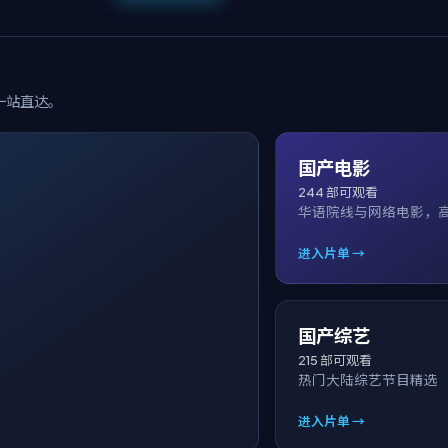
一站直达。
国产电影
244
部可观看
华语院线与网络电影，
进入片单 →
国产综艺
215
部可观看
热门大陆综艺节目精选
进入片单 →