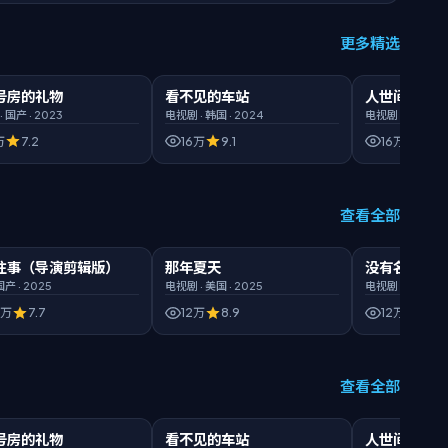
更多精选
21
HD高清
00:46:26
臻彩
00:45:35
B
号房的礼物
看不见的车站
人世间 第一
精选
精选
·
国产
·
2023
电视剧
·
韩国
·
2024
电视剧
·
日本
·
20
万
7.2
16万
9.1
16万
8.5
查看全部
:25
臻彩
00:44:43
1080P
00:38:14
臻
往事（导演剪辑版）
那年夏天
没有名字的怪
新片
新片
国产
·
2025
电视剧
·
美国
·
2025
电视剧
·
英国
·
2
3万
7.7
12万
8.9
12万
6.8
查看全部
21
HD高清
00:46:26
臻彩
00:45:35
B
号房的礼物
看不见的车站
人世间 第一
热门
热门