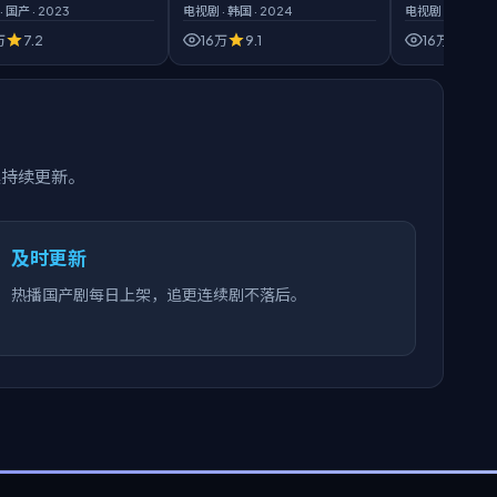
·
国产
·
2023
电视剧
·
韩国
·
2024
电视剧
·
日本
·
20
万
7.2
16万
9.1
16万
8.5
集持续更新。
及时更新
热播国产剧每日上架，追更连续剧不落后。