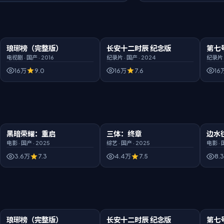
00:52:54
4K
01:35:54
BD超清
01:51:
琅琊榜（完整版）
长安十二时辰 纪念版
第七
精选
精选
精选
电视剧
·
国产
·
2016
纪录片
·
国产
·
2024
纪录片
16万
9.0
16万
7.6
16
01:51:59
臻彩
00:37:30
臻彩
02:14
黑暗荣耀：重启
三体：终章
边水
新片
新片
电影
·
国产
·
2025
综艺
·
国产
·
2025
电影
·
3.6万
7.3
4.4万
7.5
8.
00:52:54
4K
01:35:54
BD超清
01:51:
琅琊榜（完整版）
长安十二时辰 纪念版
第七
热门
热门
热门